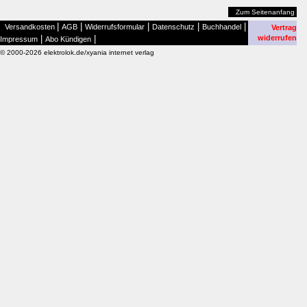
Zum Seitenanfang
|
|
|
|
|
Versandkosten
AGB
Widerrufsformular
Datenschutz
Buchhandel
Vertrag
|
|
widerrufen
Impressum
Abo Kündigen
© 2000-2026 elektrolok.de/xyania internet verlag