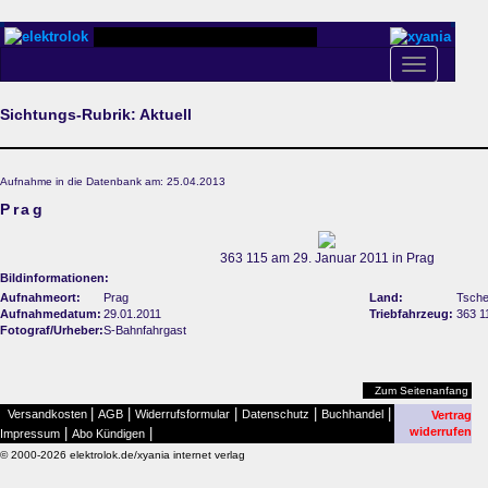
Toggle
navigation
Sichtungs-Rubrik: Aktuell
Aufnahme in die Datenbank am: 25.04.2013
Prag
363 115 am 29. Januar 2011 in Prag
Bildinformationen:
Aufnahmeort:
Prag
Land:
Tsche
Aufnahmedatum:
29.01.2011
Triebfahrzeug:
363 1
Fotograf/Urheber:
S-Bahnfahrgast
Zum Seitenanfang
|
|
|
|
|
Versandkosten
AGB
Widerrufsformular
Datenschutz
Buchhandel
Vertrag
|
|
widerrufen
Impressum
Abo Kündigen
© 2000-2026 elektrolok.de/xyania internet verlag