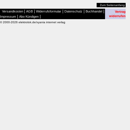
Zum Seitenanfang
|
|
|
|
|
Versandkosten
AGB
Widerrufsformular
Datenschutz
Buchhandel
Vertrag
|
|
widerrufen
Impressum
Abo Kündigen
© 2000-2026 elektrolok.de/xyania internet verlag