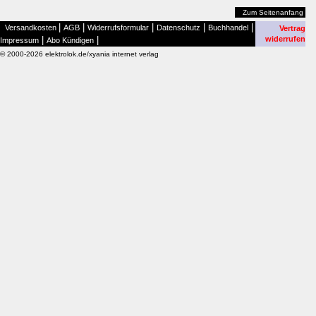
Zum Seitenanfang
|
|
|
|
|
Versandkosten
AGB
Widerrufsformular
Datenschutz
Buchhandel
Vertrag
|
|
widerrufen
Impressum
Abo Kündigen
© 2000-2026 elektrolok.de/xyania internet verlag