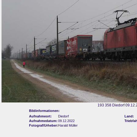
193 358 Diedorf 09.12.
Bildinformationen:
Aufnahmeort:
Diedorf
Land:
Aufnahmedatum:
09.12.2022
Triebfa
Fotograf/Urheber:
Harald Müller