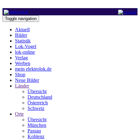
Toggle navigation
Aktuell
Bilder
Statistik
Lok-Vogel
lok-online
Verlag
Werben
mein elektrolok.de
Shop
Neue Bilder
Länder
Übersicht
Deutschland
Österreich
Schweiz
Orte
Übersicht
München
Passau
Koblenz