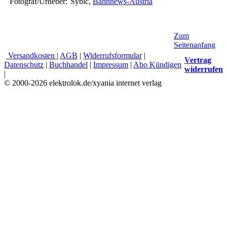
Fotograf/Urheber:
Sybic,
Bahnnews-Austria
Zum
Seitenanfang
Versandkosten
|
AGB
|
Widerrufsformular
|
Vertrag
Datenschutz
|
Buchhandel
|
Impressum
|
Abo Kündigen
widerrufen
|
© 2000-2026 elektrolok.de/xyania internet verlag