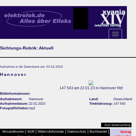
Toggle
navigation
Sichtungs-Rubrik: Aktuell
Aufnahme in die Datenbank am: 03.02.2023
Hannover
147 543 am 22.01.23 in Hannover Hbf
Bildinformationen:
Aufnahmeort:
Hannover
Land:
Deutschland
Aufnahmedatum:
22.01.2023
Triebfahrzeug:
147 543
Fotograf/Urheber:
mp2
Zum Seitenanfang
|
|
|
|
|
Versandkosten
AGB
Widerrufsformular
Datenschutz
Buchhandel
Vertrag