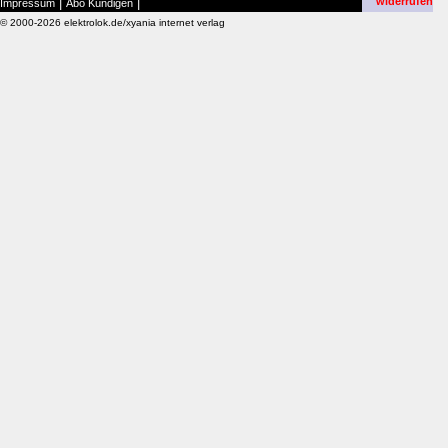
|
|
widerrufen
Impressum
Abo Kündigen
© 2000-2026 elektrolok.de/xyania internet verlag