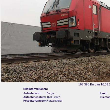
193 390 Burgau 16.03.
Bildinformationen:
Aufnahmeort:
Burgau
Land:
Aufnahmedatum:
16.03.2022
Triebfa
Fotograf/Urheber:
Harald Müller