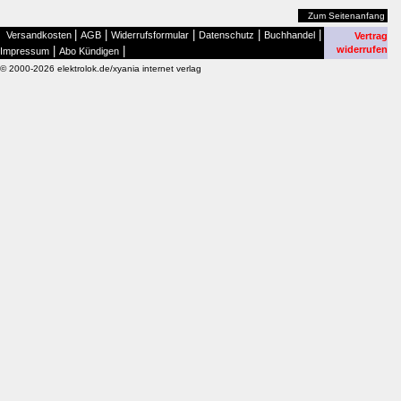
Zum Seitenanfang
|
|
|
|
|
Versandkosten
AGB
Widerrufsformular
Datenschutz
Buchhandel
Vertrag
|
|
widerrufen
Impressum
Abo Kündigen
© 2000-2026 elektrolok.de/xyania internet verlag