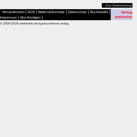
Zum Seitenanfang
|
|
|
|
|
Versandkosten
AGB
Widerrufsformular
Datenschutz
Buchhandel
Vertrag
|
|
widerrufen
Impressum
Abo Kündigen
© 2000-2026 elektrolok.de/xyania internet verlag