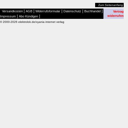
Zum Seitenanfang
|
|
|
|
|
Versandkosten
AGB
Widerrufsformular
Datenschutz
Buchhandel
Vertrag
|
|
widerrufen
Impressum
Abo Kündigen
© 2000-2026 elektrolok.de/xyania internet verlag