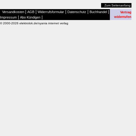
Zum Seitenanfang
|
|
|
|
|
Versandkosten
AGB
Widerrufsformular
Datenschutz
Buchhandel
Vertrag
|
|
widerrufen
Impressum
Abo Kündigen
© 2000-2026 elektrolok.de/xyania internet verlag