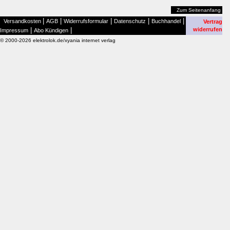
Zum Seitenanfang
|
|
|
|
|
Versandkosten
AGB
Widerrufsformular
Datenschutz
Buchhandel
Vertrag
|
|
widerrufen
Impressum
Abo Kündigen
© 2000-2026 elektrolok.de/xyania internet verlag