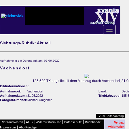
Toggle
navigation
Sichtungs-Rubrik: Aktuell
Aufnahme in die Datenbank am: 07.06.2022
Vachendorf
185 529 TX Logistic mit dem Marszug durch Vachendorf, 31.0
Bildinformationen:
Aufnahmeort:
Vachendorf
Land:
Deut
Aufnahmedatum:
31.05.2022
Triebfahrzeug:
185 
Fotograf/Urheber:
Michael Umgeher
Zum Seitenanfang
|
|
|
|
|
Versandkosten
AGB
Widerrufsformular
Datenschutz
Buchhandel
Vertrag
|
|
widerrufen
Impressum
Abo Kündigen