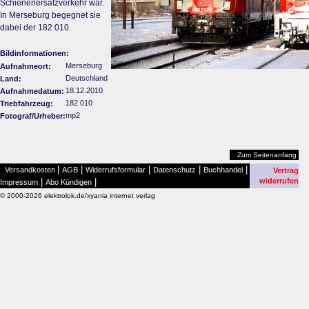
Schienenersatzverkehr war.
In Merseburg begegnet sie
dabei der 182 010.
Bildinformationen:
Merseburg
Aufnahmeort:
Deutschland
Land:
18.12.2010
Aufnahmedatum:
182 010
Triebfahrzeug:
mp2
Fotograf/Urheber:
Zum Seitenanfang
|
|
|
|
|
Versandkosten
AGB
Widerrufsformular
Datenschutz
Buchhandel
Vertrag
|
|
widerrufen
Impressum
Abo Kündigen
© 2000-2026 elektrolok.de/xyania internet verlag