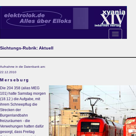
Toggle
navigation
Sichtungs-Rubrik: Aktuell
Aufnahme in die Datenbank am:
22.12.2010
Merseburg
Die 204 358 (alias MEG
101) hatte Samstag morgen
(18.12.) die Aufgabe, mit
ihrem Schneepflug die
Strecken der
Burgenlandbahn
freizuräumen - die
Verwehungen hatten dafür
gesorgt, dass Freitag