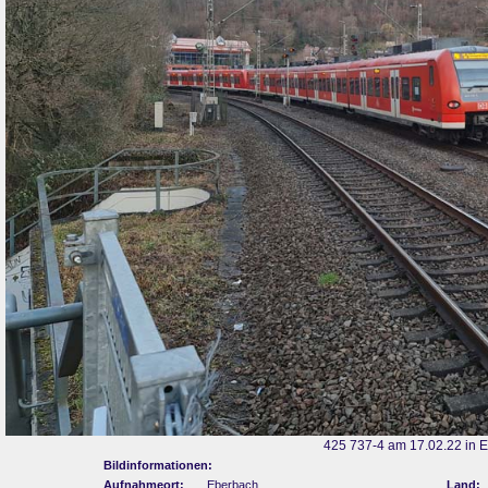
425 737-4 am 17.02.22 in 
Bildinformationen:
Aufnahmeort:
Eberbach
Land: