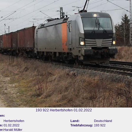
193 922 Herbertshofen 01.02.2022
en:
Herbertshofen
Land:
Deutschland
m:
01.02.2022
Triebfahrzeug:
193 922
er:
Harald Müller