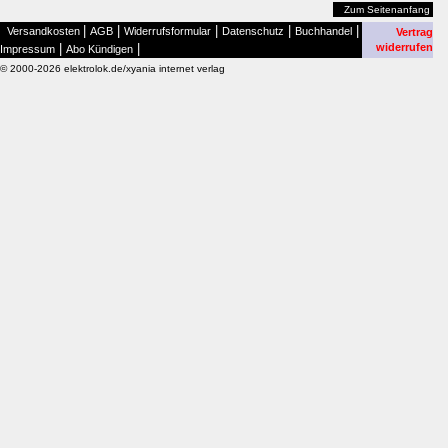
Zum Seitenanfang
|
|
|
|
|
Versandkosten
AGB
Widerrufsformular
Datenschutz
Buchhandel
Vertrag
|
|
widerrufen
Impressum
Abo Kündigen
© 2000-2026 elektrolok.de/xyania internet verlag