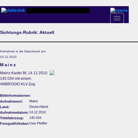
Toggle
navigation
Sichtungs-Rubrik: Aktuell
Aufnahme in die Datenbank am:
15.12.2010
Mainz
Mainz-Kastel Bf, 14.12.2010:
145 034 mit einem
AMBROGIO KLV-Zug
Bildinformationen:
Mainz
Aufnahmeort:
Deutschland
Land:
14.12.2010
Aufnahmedatum:
145 034
Triebfahrzeug:
Uwe Pfeiffer
Fotograf/Urheber: