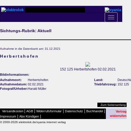
Toggle
navigation
Sichtungs-Rubrik: Aktuell
Aufnahme in die Datenbank am: 31.12.2021
Herbertshofen
152 125 Herbertshofen 02.02.2021
Bildinformationen:
Aufnahmeort:
Herbertshofen
Land:
Deutschl
Aufnahmedatum:
02.02.2021
Triebfahrzeug:
152 125
Fotograf/Urheber:
Harald Müller
Zum Seitenanfang
|
|
|
|
|
Versandkosten
AGB
Widerrufsformular
Datenschutz
Buchhandel
Vertrag
|
|
widerrufen
Impressum
Abo Kündigen
© 2000-2026 elektrolok.de/xyania internet verlag