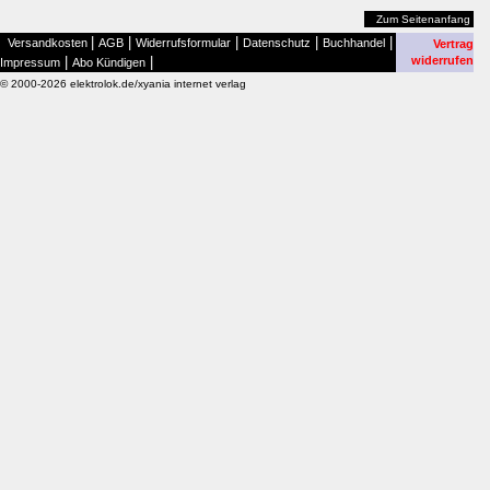
Zum Seitenanfang
|
|
|
|
|
Versandkosten
AGB
Widerrufsformular
Datenschutz
Buchhandel
Vertrag
|
|
widerrufen
Impressum
Abo Kündigen
© 2000-2026 elektrolok.de/xyania internet verlag