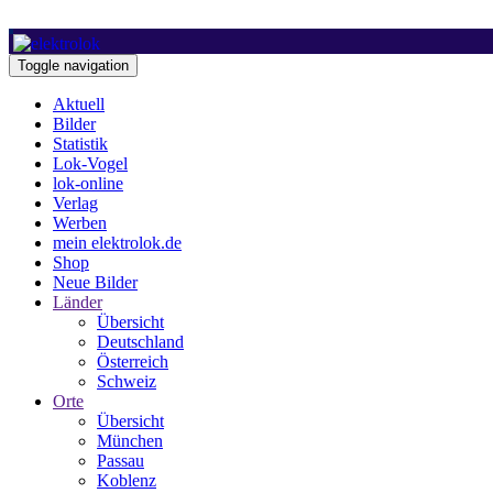
Toggle navigation
Aktuell
Bilder
Statistik
Lok-Vogel
lok-online
Verlag
Werben
mein elektrolok.de
Shop
Neue Bilder
Länder
Übersicht
Deutschland
Österreich
Schweiz
Orte
Übersicht
München
Passau
Koblenz