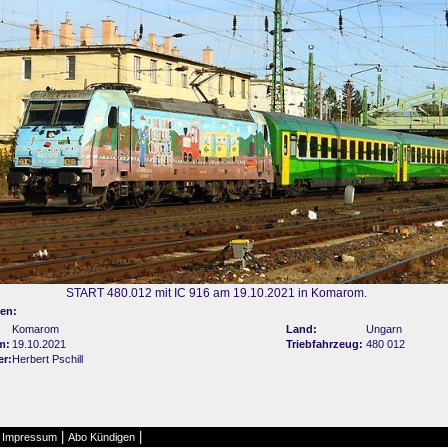
START 480.012 mit IC 916 am 19.10.2021 in Komarom.
en:
Komarom
Land:
Ungarn
m:
19.10.2021
Triebfahrzeug:
480 012
er:
Herbert Pschill
|
|
|
Impressum
Abo Kündigen