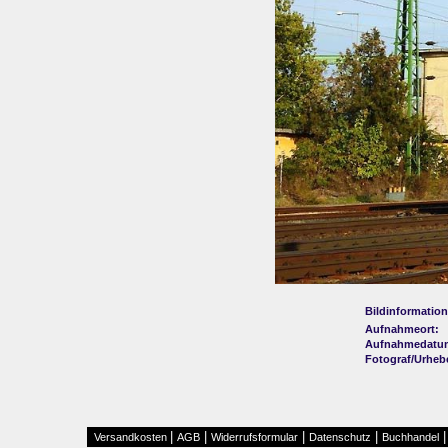
Bildinformation
Aufnahmeort:
Aufnahmedatu
Fotograf/Urheb
|
|
|
|
Versandkosten
AGB
Widerrufsformular
Datenschutz
Buchhandel