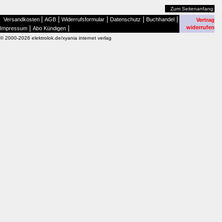
Zum Seitenanfang
|
|
|
|
|
Versandkosten
AGB
Widerrufsformular
Datenschutz
Buchhandel
Vertrag
|
|
widerrufen
Impressum
Abo Kündigen
© 2000-2026 elektrolok.de/xyania internet verlag