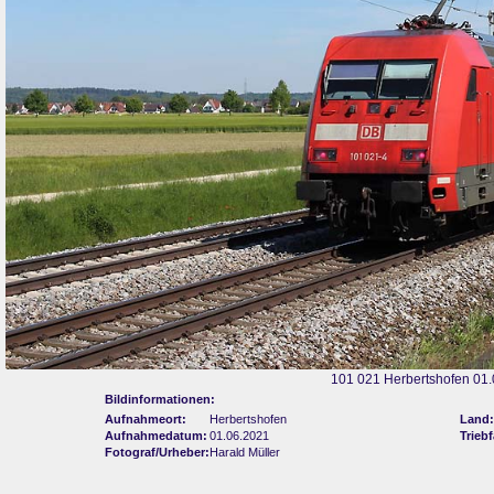
101 021 Herbertshofen 01
Bildinformationen:
Aufnahmeort:
Herbertshofen
Land:
Aufnahmedatum:
01.06.2021
Trieb
Fotograf/Urheber:
Harald Müller