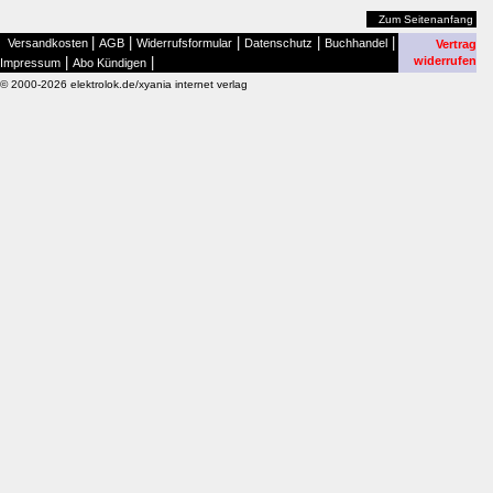
Zum Seitenanfang
|
|
|
|
|
Versandkosten
AGB
Widerrufsformular
Datenschutz
Buchhandel
Vertrag
|
|
widerrufen
Impressum
Abo Kündigen
© 2000-2026 elektrolok.de/xyania internet verlag