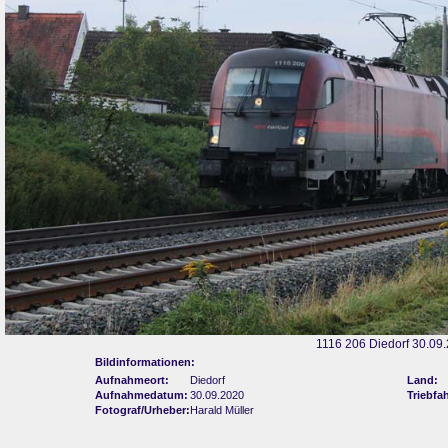
1116 206 Diedorf 30.09
Bildinformationen:
Aufnahmeort:
Diedorf
Land:
Aufnahmedatum:
30.09.2020
Triebfa
Fotograf/Urheber:
Harald Müller