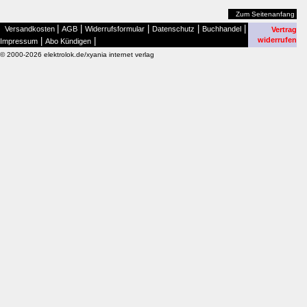
Zum Seitenanfang
|
|
|
|
|
Versandkosten
AGB
Widerrufsformular
Datenschutz
Buchhandel
Vertrag
|
|
widerrufen
Impressum
Abo Kündigen
© 2000-2026 elektrolok.de/xyania internet verlag