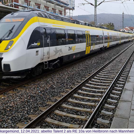
kargemünd, 12.04.2021: abellio Talent 2 als RE 10a von Heilbronn nach Mannhe