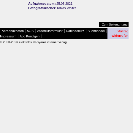
Aufnahmedatum:
25.03.2021
Fotograf/Urheber:
Tobias Walter
Zum Seitenanfang
|
|
|
|
|
Versandkosten
AGB
Widerrufsformular
Datenschutz
Buchhandel
Vertrag
|
|
widerrufen
Impressum
Abo Kündigen
© 2000-2026 elektrolok.de/xyania internet verlag