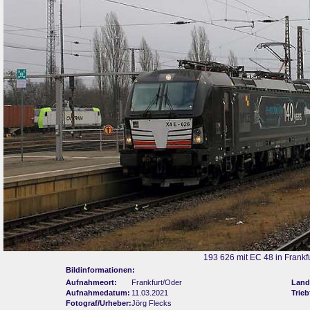
193 626 mit EC 48 in Frankfu
Bildinformationen:
Aufnahmeort:
Frankfurt/Oder
Land
Aufnahmedatum:
11.03.2021
Trie
Fotograf/Urheber:
Jörg Flecks