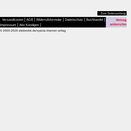
Zum Seitenanfang
|
|
|
|
|
Versandkosten
AGB
Widerrufsformular
Datenschutz
Buchhandel
Vertrag
|
|
widerrufen
Impressum
Abo Kündigen
© 2000-2026 elektrolok.de/xyania internet verlag