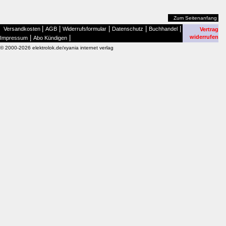
Zum Seitenanfang
|
|
|
|
|
Versandkosten
AGB
Widerrufsformular
Datenschutz
Buchhandel
Vertrag
|
|
widerrufen
Impressum
Abo Kündigen
© 2000-2026 elektrolok.de/xyania internet verlag