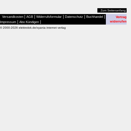
Zum Seitenanfang
|
|
|
|
|
Versandkosten
AGB
Widerrufsformular
Datenschutz
Buchhandel
Vertrag
|
|
widerrufen
Impressum
Abo Kündigen
© 2000-2026 elektrolok.de/xyania internet verlag