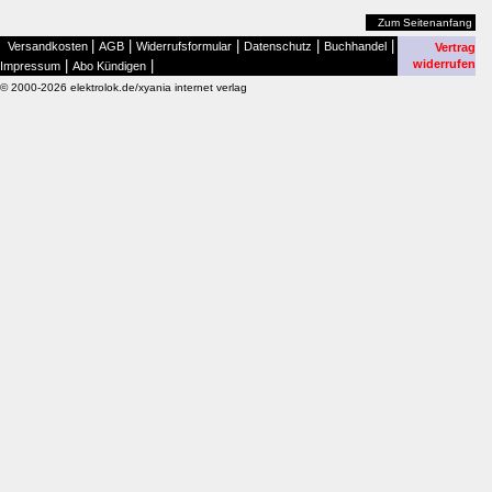
Zum Seitenanfang
|
|
|
|
|
Versandkosten
AGB
Widerrufsformular
Datenschutz
Buchhandel
Vertrag
|
|
widerrufen
Impressum
Abo Kündigen
© 2000-2026 elektrolok.de/xyania internet verlag