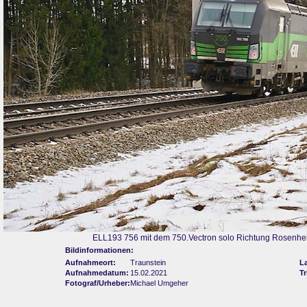
ELL193 756 mit dem 750.Vectron solo Richtung Rosenhei
Bildinformationen:
Aufnahmeort:
Traunstein
L
Aufnahmedatum:
15.02.2021
Tr
Fotograf/Urheber:
Michael Umgeher