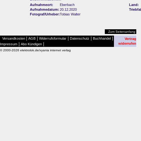
Aufnahmeort:
Eberbach
Land:
Aufnahmedatum:
20.12.2020
Triebf
Fotograf/Urheber:
Tobias Walter
Zum Seitenanfang
|
|
|
|
|
Versandkosten
AGB
Widerrufsformular
Datenschutz
Buchhandel
Vertrag
|
|
widerrufen
Impressum
Abo Kündigen
© 2000-2026 elektrolok.de/xyania internet verlag