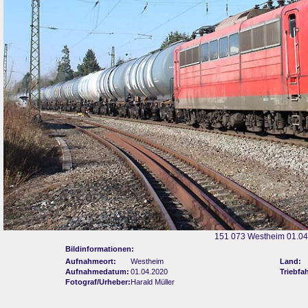
151 073 Westheim 01.04
Bildinformationen:
Aufnahmeort:
Westheim
Land:
Aufnahmedatum:
01.04.2020
Triebfa
Fotograf/Urheber:
Harald Müller