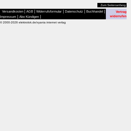
Zum Seitenanfang
|
|
|
|
|
Versandkosten
AGB
Widerrufsformular
Datenschutz
Buchhandel
Vertrag
|
|
widerrufen
Impressum
Abo Kündigen
© 2000-2026 elektrolok.de/xyania internet verlag