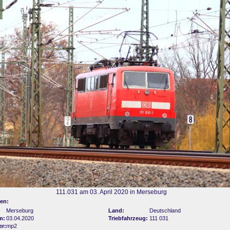
111.031 am 03. April 2020 in Merseburg
en:
Merseburg
Land:
Deutschland
m:
03.04.2020
Triebfahrzeug:
111 031
er:
mp2