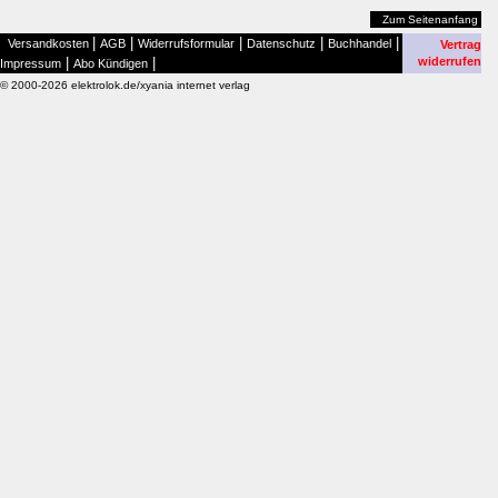
Zum Seitenanfang
|
|
|
|
|
Versandkosten
AGB
Widerrufsformular
Datenschutz
Buchhandel
Vertrag
|
|
widerrufen
Impressum
Abo Kündigen
© 2000-2026 elektrolok.de/xyania internet verlag