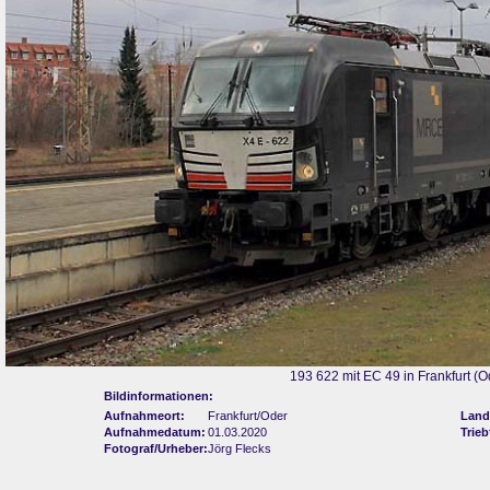
193 622 mit EC 49 in Frankfurt (O
Bildinformationen:
Aufnahmeort:
Frankfurt/Oder
Land
Aufnahmedatum:
01.03.2020
Trie
Fotograf/Urheber:
Jörg Flecks