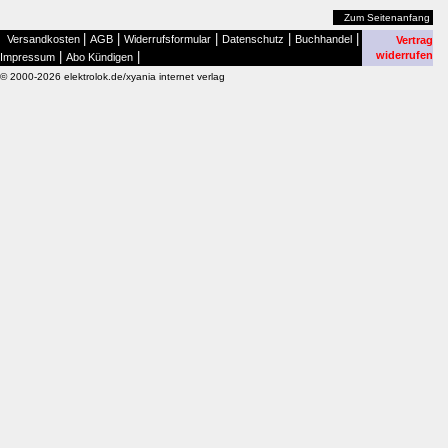
Zum Seitenanfang
|
|
|
|
|
Versandkosten
AGB
Widerrufsformular
Datenschutz
Buchhandel
Vertrag
|
|
widerrufen
Impressum
Abo Kündigen
© 2000-2026 elektrolok.de/xyania internet verlag