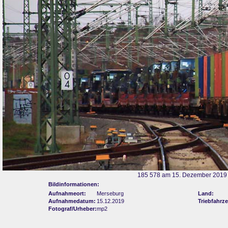
185 578 am 15. Dezember 2019 
Bildinformationen:
Aufnahmeort:
Merseburg
Land:
Aufnahmedatum:
15.12.2019
Triebfahrz
Fotograf/Urheber:
mp2