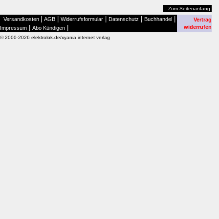
Zum Seitenanfang
|
|
|
|
|
Versandkosten
AGB
Widerrufsformular
Datenschutz
Buchhandel
Vertrag
|
|
widerrufen
Impressum
Abo Kündigen
© 2000-2026 elektrolok.de/xyania internet verlag