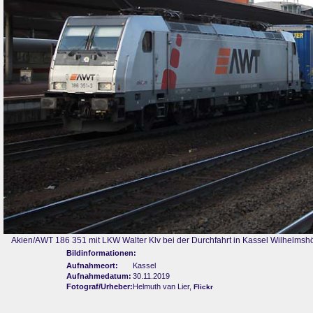
Akien/AWT 186 351 mit LKW Walter Klv bei der Durchfahrt in Kassel Wilhel
Bildinformationen:
Aufnahmeort:
Kassel
Aufnahmedatum:
30.11.2019
Fotograf/Urheber:
Helmuth van Lier,
Flickr