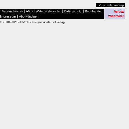
Zum Seitenanfang
|
|
|
|
|
Versandkosten
AGB
Widerrufsformular
Datenschutz
Buchhandel
Vertrag
|
|
widerrufen
Impressum
Abo Kündigen
© 2000-2026 elektrolok.de/xyania internet verlag