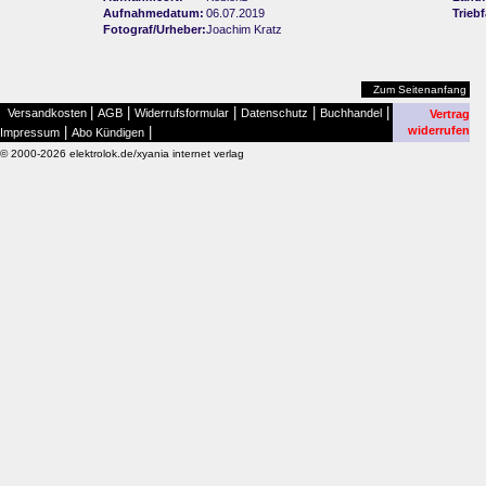
Aufnahmedatum:
06.07.2019
Trieb
Fotograf/Urheber:
Joachim Kratz
Zum Seitenanfang
|
|
|
|
|
Versandkosten
AGB
Widerrufsformular
Datenschutz
Buchhandel
Vertrag
|
|
widerrufen
Impressum
Abo Kündigen
© 2000-2026 elektrolok.de/xyania internet verlag