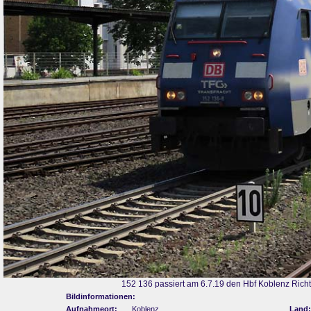
152 136 passiert am 6.7.19 den Hbf Koblenz Rich
Bildinformationen:
Aufnahmeort:
Koblenz
Land: