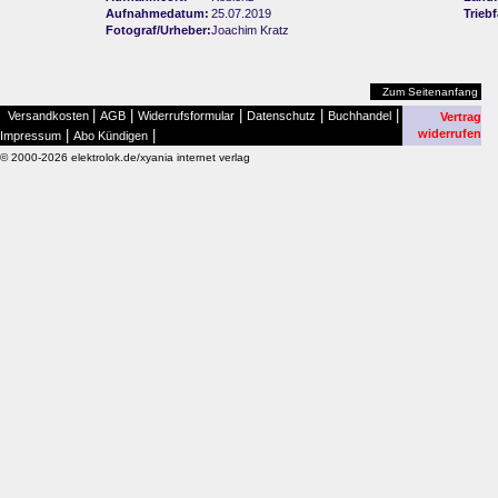
Aufnahmedatum:
25.07.2019
Trieb
Fotograf/Urheber:
Joachim Kratz
Zum Seitenanfang
|
|
|
|
|
Versandkosten
AGB
Widerrufsformular
Datenschutz
Buchhandel
Vertrag
|
|
widerrufen
Impressum
Abo Kündigen
© 2000-2026 elektrolok.de/xyania internet verlag