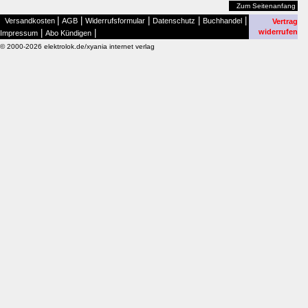
Zum Seitenanfang
|
|
|
|
|
Versandkosten
AGB
Widerrufsformular
Datenschutz
Buchhandel
Vertrag
|
|
widerrufen
Impressum
Abo Kündigen
© 2000-2026 elektrolok.de/xyania internet verlag