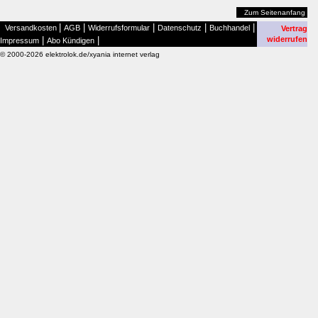
Zum Seitenanfang
|
|
|
|
|
Versandkosten
AGB
Widerrufsformular
Datenschutz
Buchhandel
Vertrag
|
|
widerrufen
Impressum
Abo Kündigen
© 2000-2026 elektrolok.de/xyania internet verlag