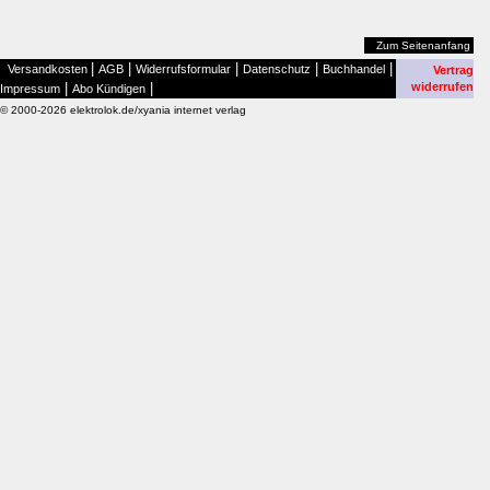
Zum Seitenanfang
|
|
|
|
|
Versandkosten
AGB
Widerrufsformular
Datenschutz
Buchhandel
Vertrag
|
|
widerrufen
Impressum
Abo Kündigen
© 2000-2026 elektrolok.de/xyania internet verlag