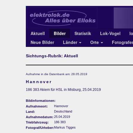
Aktuell
Bilder
Statistik
Lok-Vogel
l
Neue Bilder
Länder
Orte
Fotograf
Sichtungs-Rubrik: Aktuell
Aufnahme in die Datenbank am: 28.05.2019
Hannover
186 383 Akiem für HSL in Misburg, 25.04.2019
Bildinformationen:
Hannover
Aufnahmeort:
Deutschland
Land:
25.04.2019
Aufnahmedatum:
186 383
Triebfahrzeug:
Markus Tigges
Fotograf/Urheber: