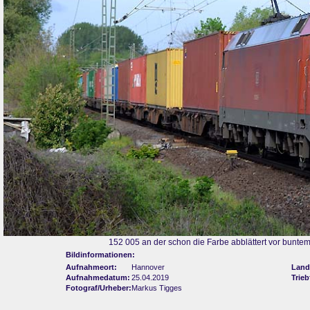
152 005 an der schon die Farbe abblättert vor bunte
Bildinformationen:
Aufnahmeort:
Hannover
Land
Aufnahmedatum:
25.04.2019
Trie
Fotograf/Urheber:
Markus Tigges