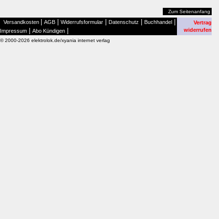
Zum Seitenanfang
|
|
|
|
|
Versandkosten
AGB
Widerrufsformular
Datenschutz
Buchhandel
Vertrag
|
|
widerrufen
Impressum
Abo Kündigen
© 2000-2026 elektrolok.de/xyania internet verlag