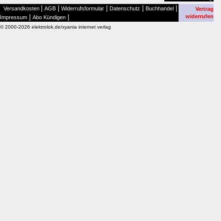
|
|
|
|
|
Versandkosten
AGB
Widerrufsformular
Datenschutz
Buchhandel
Vertrag
|
|
widerrufen
Impressum
Abo Kündigen
© 2000-2026 elektrolok.de/xyania internet verlag