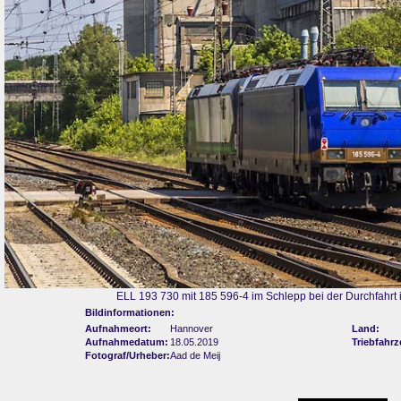
ELL 193 730 mit 185 596-4 im Schlepp bei der Durchfahrt
Bildinformationen:
Aufnahmeort:
Hannover
Land:
Aufnahmedatum:
18.05.2019
Triebfahrz
Fotograf/Urheber:
Aad de Meij