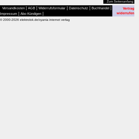
Zum Seitenanfang
|
|
|
|
|
Versandkosten
AGB
Widerrufsformular
Datenschutz
Buchhandel
Vertrag
|
|
widerrufen
Impressum
Abo Kündigen
© 2000-2026 elektrolok.de/xyania internet verlag