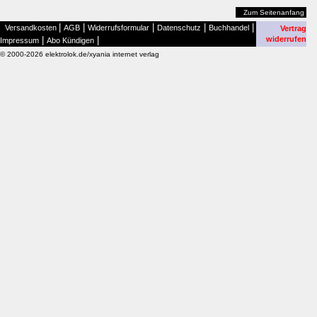
Zum Seitenanfang
|
|
|
|
|
Versandkosten
AGB
Widerrufsformular
Datenschutz
Buchhandel
Vertrag
|
|
widerrufen
Impressum
Abo Kündigen
© 2000-2026 elektrolok.de/xyania internet verlag