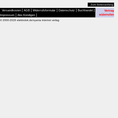
Zum Seitenanfang
|
|
|
|
|
Versandkosten
AGB
Widerrufsformular
Datenschutz
Buchhandel
Vertrag
|
|
widerrufen
Impressum
Abo Kündigen
© 2000-2026 elektrolok.de/xyania internet verlag