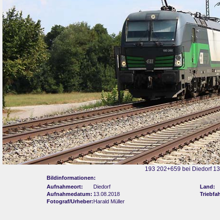
193 202+659 bei Diedorf 1
Bildinformationen:
Aufnahmeort:
Diedorf
Land:
Aufnahmedatum:
13.08.2018
Triebfa
Fotograf/Urheber:
Harald Müller