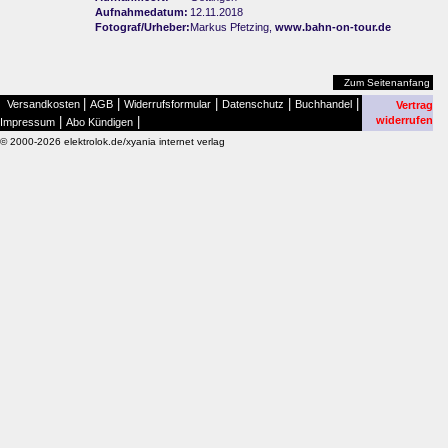
Aufnahmedatum:
12.11.2018
Fotograf/Urheber:
Markus Pfetzing,
www.bahn-on-tour.de
Zum Seitenanfang
|
|
|
|
|
Versandkosten
AGB
Widerrufsformular
Datenschutz
Buchhandel
Vertrag
|
|
widerrufen
Impressum
Abo Kündigen
© 2000-2026 elektrolok.de/xyania internet verlag