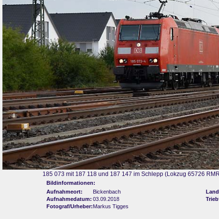
185 073 mit 187 118 und 187 147 im Schlepp (Lokzug 65726 RMR -
Bildinformationen:
Aufnahmeort:
Bickenbach
Land
Aufnahmedatum:
03.09.2018
Trie
Fotograf/Urheber:
Markus Tigges