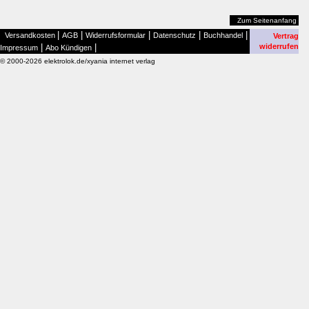
Zum Seitenanfang
|
|
|
|
|
Versandkosten
AGB
Widerrufsformular
Datenschutz
Buchhandel
Vertrag
|
|
widerrufen
Impressum
Abo Kündigen
© 2000-2026 elektrolok.de/xyania internet verlag