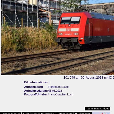
101 049 am 05. August 2018 mit IC 
Bildinformationen:
Aufnahmeort:
Rohrbach (Saar)
Aufnahmedatum:
05.08.2018
Fotograf/Urheber:
Hans-Joachim Loch
Zum Seitenanfang
|
|
|
|
|