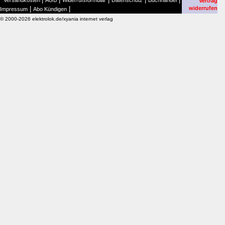
Versandkosten
AGB
Widerrufsformular
Datenschutz
Buchhandel
Vertrag
|
|
widerrufen
Impressum
Abo Kündigen
© 2000-2026 elektrolok.de/xyania internet verlag